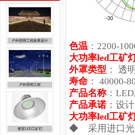
户外照明工程
色温
：2200-100
大功率led工矿
外罩类型
： 透
寿命
： 40000-
便宜LED工矿灯
产品名称
：LE
产品承诺
：设计
大功率led工矿
◆ 采用进口光
节能改造LED照明工程