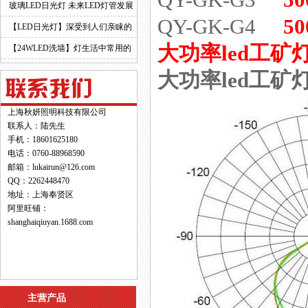
QY-GK-G3
5
玻璃LED日光灯 未来LED灯管发展
QY-GK-G4
5
的新趋势！
【LED日光灯】深受到人们亲睐的
大功率led工矿
原因！
【24WLED洗墙】灯生活中常用的
灯具之一！
大功率led工矿
上海秋妍照明科技有限公司
联系人：陆先生
手机：18601625180
电话：0760-88968590
邮箱：lukairun@126.com
QQ：2262448470
地址：上海奉贤区
阿里旺铺：
shanghaiqiuyan.1688.com
主营产品