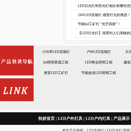
LED日光灯和荧光灯相比有哪些优
24WLED洗墙灯 感受灯光的诱惑！
节能led工矿灯 “光芒四射”！
36Wled洗墙灯
【LED日光灯】深受到人们亲睐的
36Wled洗墙灯
led照明景观工程
L
户外照明工程
便宜LED工矿灯
节能
LED玻璃日光灯1.2米 LED
集成led工矿灯
led照明景观工程
日光灯厂家
玻璃LED日光灯
一体化LED日光灯
大功率LED洗墙灯
小功率LED洗墙灯
LED商业照明工程
秋妍首页
|
LED户外灯具
|
LED户内灯具
|
产品展示
相关产品推挤：LED洗墙灯 LED日光灯 照明工