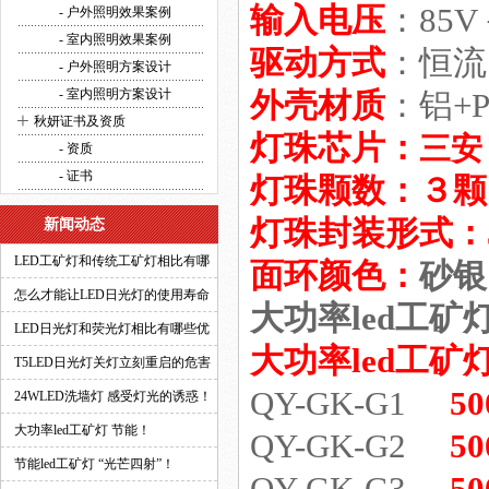
输入电压
：85V
方案设计
- 户外照明效果案例
- 室内照明效果案例
驱动方式
：恒流
- 户外照明方案设计
- 室内照明方案设计
外壳材质
：铝+P
+
秋妍证书及资质
灯珠芯片：
三安
- 资质
- 证书
灯珠颗数
：
３颗
灯珠封装形式：5
新闻动态
LED工矿灯和传统工矿灯相比有哪
面环颜色
：
砂银
些优势？
怎么才能让LED日光灯的使用寿命
大功率led工矿
更长？
LED日光灯和荧光灯相比有哪些优
大功率led工矿
势？
T5LED日光灯关灯立刻重启的危害
QY-GK-G1
5
有多大？
24WLED洗墙灯 感受灯光的诱惑！
大功率led工矿灯 节能！
QY-GK-G2
5
节能led工矿灯 “光芒四射”！