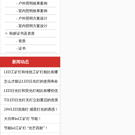
方案设计
- 户外照明效果案例
- 室内照明效果案例
- 户外照明方案设计
- 室内照明方案设计
+
秋妍证书及资质
- 资质
- 证书
新闻动态
LED工矿灯和传统工矿灯相比有哪
些优势？
怎么才能让LED日光灯的使用寿命
更长？
LED日光灯和荧光灯相比有哪些优
势？
T5LED日光灯关灯立刻重启的危害
有多大？
24WLED洗墙灯 感受灯光的诱惑！
大功率led工矿灯 节能！
节能led工矿灯 “光芒四射”！