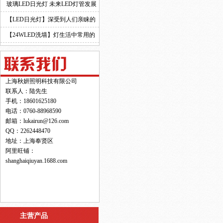
玻璃LED日光灯 未来LED灯管发展
的新趋势！
【LED日光灯】深受到人们亲睐的
原因！
【24WLED洗墙】灯生活中常用的
灯具之一！
上海秋妍照明科技有限公司
联系人：陆先生
手机：18601625180
电话：0760-88968590
邮箱：lukairun@126.com
QQ：2262448470
地址：上海奉贤区
阿里旺铺：
shanghaiqiuyan.1688.com
主营产品